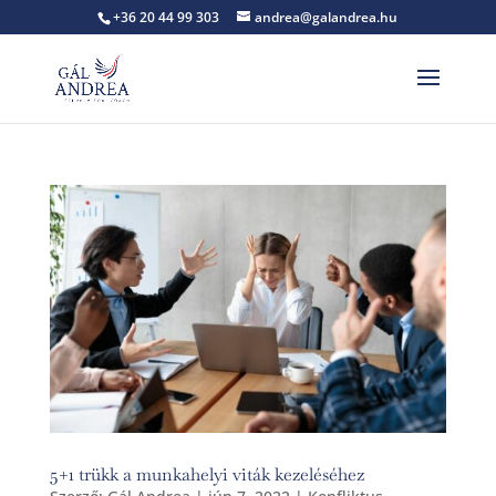
+36 20 44 99 303
andrea@galandrea.hu
5+1 trükk a munkahelyi viták kezeléséhez