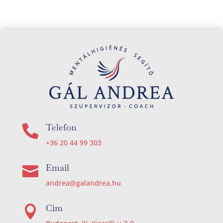
Telefon

+36 20 44 99 303
Email

andrea@galandrea.hu
Cím
