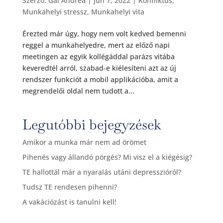
Szerző:
Gál Andrea
|
jún 7, 2022
|
Konfliktus
,
Munkahelyi stressz
,
Munkahelyi vita
Érezted már úgy, hogy nem volt kedved bemenni
reggel a munkahelyedre, mert az előző napi
meetingen az egyik kollégáddal parázs vitába
keveredtél arról, szabad-e kiélesíteni azt az új
rendszer funkciót a mobil applikációba, amit a
megrendelői oldal nem tudott a...
Legutóbbi bejegyzések
Amikor a munka már nem ad örömet
Pihenés vagy állandó pörgés? Mi visz el a kiégésig?
TE hallottál már a nyaralás utáni depresszióról?
Tudsz TE rendesen pihenni?
A vakációzást is tanulni kell!