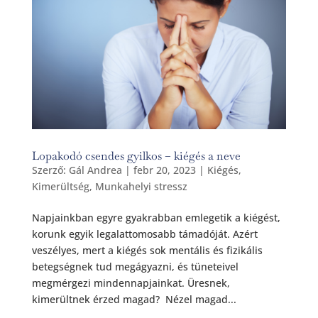
Lopakodó csendes gyilkos – kiégés a neve
Szerző:
Gál Andrea
|
febr 20, 2023
|
Kiégés
,
Kimerültség
,
Munkahelyi stressz
Napjainkban egyre gyakrabban emlegetik a kiégést,
korunk egyik legalattomosabb támadóját. Azért
veszélyes, mert a kiégés sok mentális és fizikális
betegségnek tud megágyazni, és tüneteivel
megmérgezi mindennapjainkat. Üresnek,
kimerültnek érzed magad? Nézel magad...