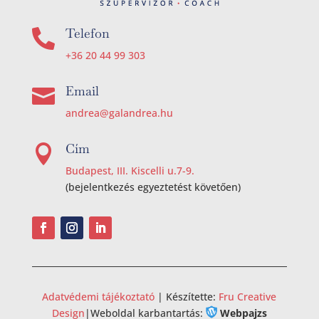
Telefon

+36 20 44 99 303
Email

andrea@galandrea.hu
Cím

Budapest, III. Kiscelli u.7-9.
(bejelentkezés egyeztetést követően)
Adatvédemi tájékoztató
| Készítette:
Fru Creative
Design
|
Weboldal karbantartás:
Webpajzs