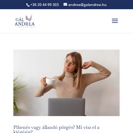
+36 20 44 99 303
andrea@galandrea.hu
Pihenés vagy állandó pörgés? Mi visz el a
kiégésig?