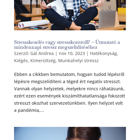
Stresszkezelés vagy stresszkontroll? – Útmutató a
mindennapi stressz megszelidítéséhez
Szerző:
Gál Andrea
|
nov 10, 2023
|
Hatékonyság
,
Kiégés
,
Kimerültség
,
Munkahelyi stressz
Ebben a cikkben bemutatom, hogyan tudod lépésről
lépésre megszelídíteni a téged ért negatív stresszt.
Vannak olyan helyzetek, melyekre nincs ráhatásunk,
ezért ezen események kiszámíthatatlansága fokozott
stresszt okozhat szervezetünkben. Ilyen helyzet volt
a pandémia,...