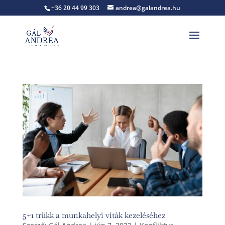
+36 20 44 99 303
andrea@galandrea.hu
5+1 trükk a munkahelyi viták kezeléséhez