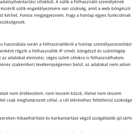
adatnyilvántartási célokból. A sütik a Felhasználó személyének
részéről sütik engedélyezésére van szükség, amit a web-böngésző
etést kérhet. Fontos megjegyeznem, hogy a honlap egyes funkcióinak
 szükségesek.
u használata során a Felhasználókról a honlap személyazonosítás
tenként rögzíti a Felhasználók IP címét, böngésző és számítógép
t az adatokat elemzési, céges üzleti célokra is felhasználhatom,
igiénés szakember) tevékenységemen belül, az adatokat nem adom 
atait nem értékesítem, nem teszem közzé, illetve nem teszem
el csak meghatározott céllal, a cél eléréséhez feltétlenül szükség
zereken hibaelhárítást és karbantartást végző szolgáltatók (pl.tárh