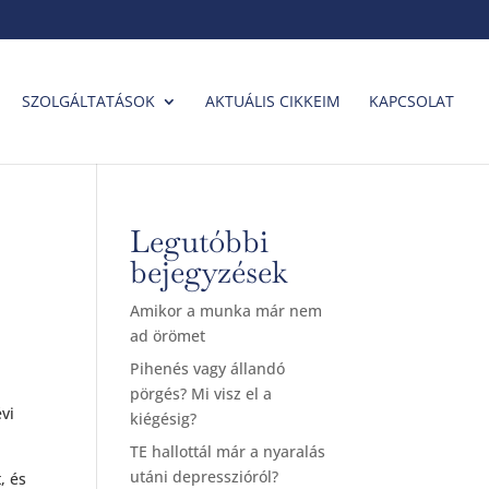
SZOLGÁLTATÁSOK
AKTUÁLIS CIKKEIM
KAPCSOLAT
Legutóbbi
bejegyzések
Amikor a munka már nem
ad örömet
Pihenés vagy állandó
pörgés? Mi visz el a
vi
kiégésig?
TE hallottál már a nyaralás
utáni depresszióról?
, és