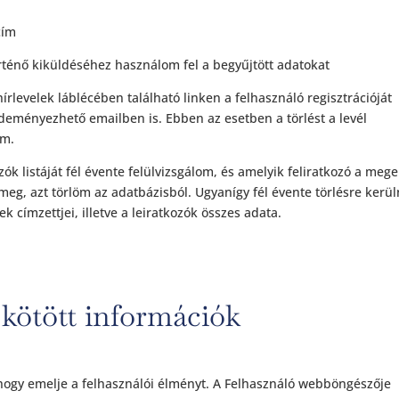
cím
rténő kiküldéséhez használom fel a begyűjtött adatokat
hírlevelek láblécében található linken a felhasználó regisztrációját
zdeményezhető emailben is. Ebben az esetben a törlést a levél
om.
ozók listáját fél évente felülvizsgálom, és amelyik feliratkozó a meg
 meg, azt törlöm az adatbázisból. Ugyanígy fél évente törlésre kerü
k címzettjei, illetve a leiratkozók összes adata.
ötött információk
, hogy emelje a felhasználói élményt. A Felhasználó webböngészője