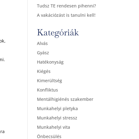
Tudsz TE rendesen pihenni?
A vakációzást is tanulni kell!
Kategóriák
ok,
Alvás
Gyász
ni.
Hatékonyság
Kiégés
Kimerültség
Konfliktus
Mentálhigiénés szakember
Munkahelyi pletyka
Munkahelyi stressz
Munkahelyi vita
kra
Önbecsülés