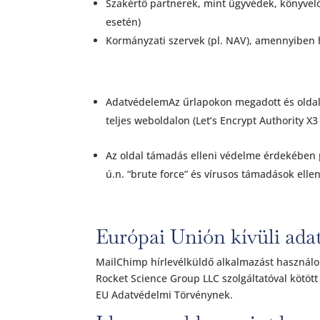
Szakértő partnerek, mint ügyvédek, könyvelők
esetén)
Kormányzati szervek (pl. NAV), amennyiben h
AdatvédelemAz űrlapokon megadott és oldal
teljes weboldalon (Let’s Encrypt Authority X3 
Az oldal támadás elleni védelme érdekében 
ú.n. “brute force” és vírusos támadások ellen
Európai Unión kívüli ada
MailChimp hírlevélküldő alkalmazást használok
Rocket Science Group LLC szolgáltatóval kötö
EU Adatvédelmi Törvénynek.