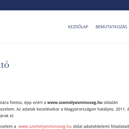
KEZDŐLAP
BEMUTATKOZÁS
ató
ára fontos, épp ezért a
www.személyesminoseg.hu
oldalán
kezelem. Az adatok kezelésekor a Magyarországon hatályos, 2011. é
árok el.
kezelem a
www.szemelyesminoseg.hu
oldal
adatvédelemi feladatait