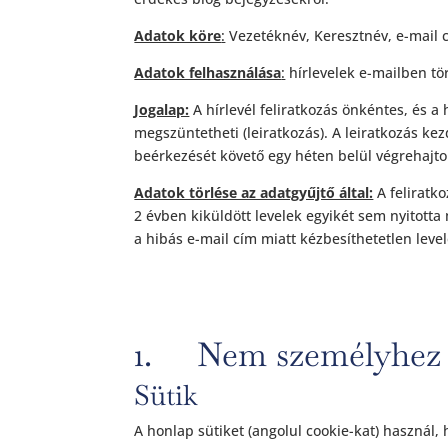
Adatok köre
:
Vezetéknév, Keresztnév, e-mail 
Adatok felhasználása
:
hírlevelek e-mailben tö
Jogalap:
A hírlevél feliratkozás önkéntes, és a 
megszüntetheti (leiratkozás). A leiratkozás ke
beérkezését követő egy héten belül végrehajt
Adatok törlése az adatgyűjtő által:
A feliratk
2 évben kiküldött levelek egyikét sem nyitotta
a hibás e-mail cím miatt kézbesíthetetlen levele
1. Nem személyhez k
Sütik
A honlap sütiket (angolul cookie-kat) használ