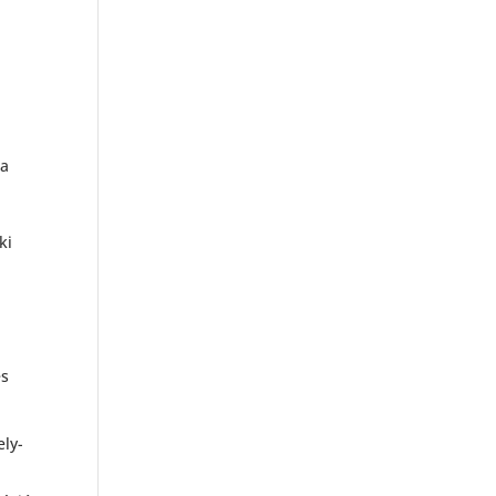
ra
ki
es
ely-