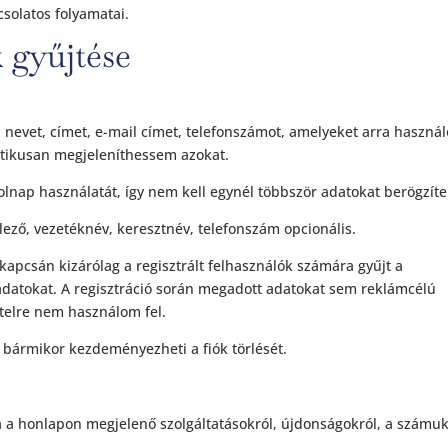
solatos folyamatai.
 gyűjtése
a nevet, címet, e-mail címet, telefonszámot, amelyeket arra használ
atikusan megjeleníthessem azokat.
olnap használatát, így nem kell egynél többször adatokat berögzíte
lező, vezetéknév, keresztnév, telefonszám opcionális.
kapcsán kizárólag a regisztrált felhasználók számára gyűjt a
 adatokat. A regisztráció során megadott adatokat sem reklámcélú
telre nem használom fel.
ó bármikor kezdeményezheti a fiók törlését.
sa a honlapon megjelenő szolgáltatásokról, újdonságokról, a számu