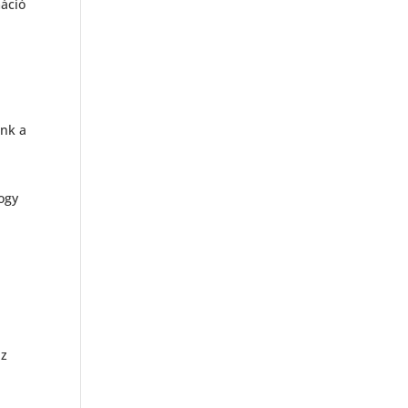
máció
unk a
ogy
az