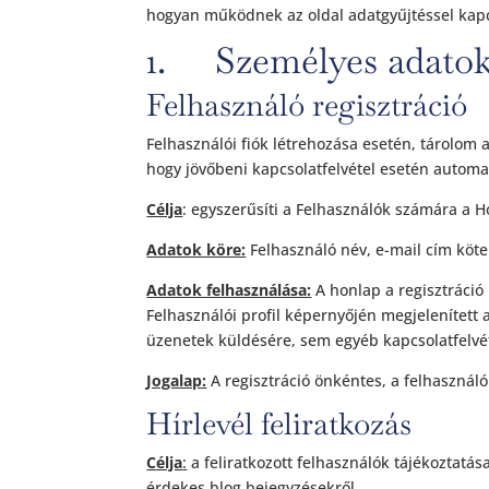
hogyan működnek az oldal adatgyűjtéssel kapc
1. Személyes adatok
Felhasználó regisztráció
Felhasználói fiók létrehozása esetén, tárolom 
hogy jövőbeni kapcsolatfelvétel esetén autom
Célja
: egyszerűsíti a Felhasználók számára a H
Adatok köre:
Felhasználó név, e-mail cím köte
Adatok felhasználása:
A honlap a regisztráció 
Felhasználói profil képernyőjén megjelenített
üzenetek küldésére, sem egyéb kapcsolatfelvé
Jogalap:
A regisztráció önkéntes, a felhasznál
Hírlevél feliratkozás
Célja
:
a feliratkozott felhasználók tájékoztatá
érdekes blog bejegyzésekről.