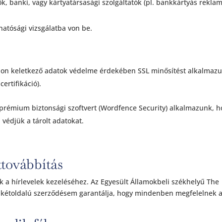
, banki, vagy kártyatársasági szolgáltatók (pl. bankkártyás rekla
atósági vizsgálatba von be.
on keletkező adatok védelme érdekében SSL minősítést alkalmaz
certifikáció).
prémium biztonsági szoftvert (Wordfence Security) alkalmazunk, h
 védjük a tárolt adatokat.
ttovábbítás
 a hírlevelek kezeléséhez. Az Egyesült Államokbeli székhelyű The
tt kétoldalú szerződésem garantálja, hogy mindenben megfelelnek 