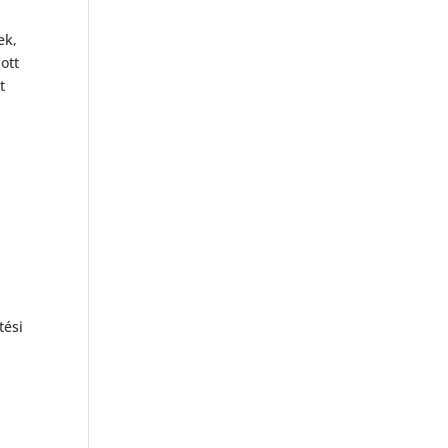
ek,
ott
t
tési