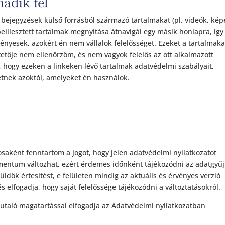
adik fél
 bejegyzések külső forrásból származó tartalmakat (pl. videók, kép
beillesztett tartalmak megnyitása átnavigál egy másik honlapra, így 
nyesek, azokért én nem vállalok felelősséget. Ezeket a tartalmaka
tője nem ellenőrzöm, és nem vagyok felelős az ott alkalmazott
 hogy ezeken a linkeken lévő tartalmak adatvédelmi szabályait,
etnek azoktól, amelyeket én használok.
saként fenntartom a jogot, hogy jelen adatvédelmi nyilatkozatot
entum változhat, ezért érdemes időnként tájékozódni az adatgyűj
ldök értesítést, e felületen mindig az aktuális és érvényes verzió
 elfogadja, hogy saját felelőssége tájékozódni a változtatásokról.
utaló magatartással elfogadja az Adatvédelmi nyilatkozatban