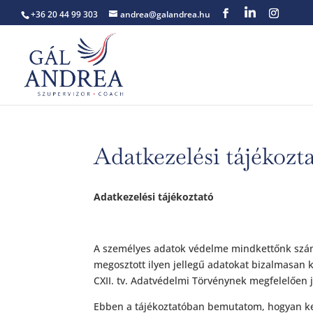
+36 20 44 99 303
andrea@galandrea.hu
Adatkezelési tájékozt
Adatkezelési tájékoztató
A személyes adatok védelme mindkettőnk szám
megosztott ilyen jellegű adatokat bizalmasan 
CXII. tv. Adatvédelmi Törvénynek megfelelően j
Ebben a tájékoztatóban bemutatom, hogyan 