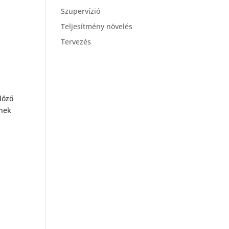
Szupervízió
Teljesítmény növelés
Tervezés
előző
lnek