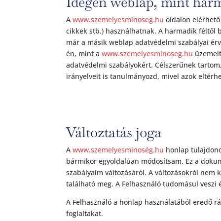
Idegen weblap, mint harm
A
www.szemelyesminoseg.hu
oldalon elérhető
cikkek stb.) használhatnak. A harmadik féltől 
már a másik weblap adatvédelmi szabályai érvé
én, mint a
www.szemelyesminoseg.hu
üzemelte
adatvédelmi szabályokért. Célszerűnek tartom,
irányelveit is tanulmányozd, mivel azok eltérh
Változtatás joga
A
www.szemelyesminoség.hu
honlap tulajdono
bármikor egyoldalúan módosítsam. Ez a dokum
szabályaim változásáról. A változásokról nem kü
található meg. A Felhasználó tudomásul veszi és
A Felhasználó a honlap használatából eredő rá
foglaltakat.