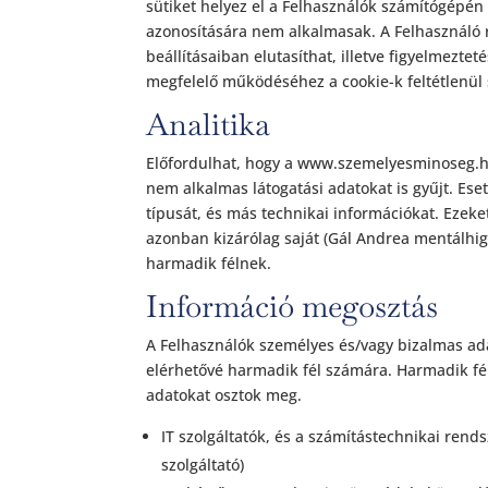
sütiket helyez el a Felhasználók számítógépén 
azonosítására nem alkalmasak. A Felhasználó 
beállításaiban elutasíthat, illetve figyelmezt
megfelelő működéséhez a cookie-k feltétlenül
Analitika
Előfordulhat, hogy a www.szemelyesminoseg.h
nem alkalmas látogatási adatokat is gyűjt. Ese
típusát, és más technikai információkat. Ezeke
azonban kizárólag saját (Gál Andrea mentálh
harmadik félnek.
Információ megosztás
A Felhasználók személyes és/vagy bizalmas ad
elérhetővé harmadik fél számára. Harmadik féll
adatokat osztok meg.
IT szolgáltatók, és a számítástechnikai rends
szolgáltató)