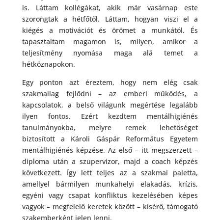
is. Láttam kollégákat, akik már vasárnap este
szorongtak a hétfőtől. Láttam, hogyan viszi el a
kiégés a motivációt és örömet a munkától. És
tapasztaltam magamon is, milyen, amikor a
teljesítmény nyomása maga alá temet a
hétköznapokon.
Egy ponton azt éreztem, hogy nem elég csak
szakmailag fejlődni – az emberi működés, a
kapcsolatok, a belső világunk megértése legalább
ilyen fontos. Ezért kezdtem mentálhigiénés
tanulmányokba, melyre remek lehetőséget
biztosított a Károli Gáspár Református Egyetem
mentálhigiénés képzése. Az első – itt megszerzett –
diploma után a szupervizor, majd a coach képzés
következett. Így lett teljes az a szakmai paletta,
amellyel bármilyen munkahelyi elakadás, krízis,
egyéni vagy csapat konfliktus kezelésében képes
vagyok – megfelelő keretek között – kísérő, támogató
szakemberként jelen lenni.