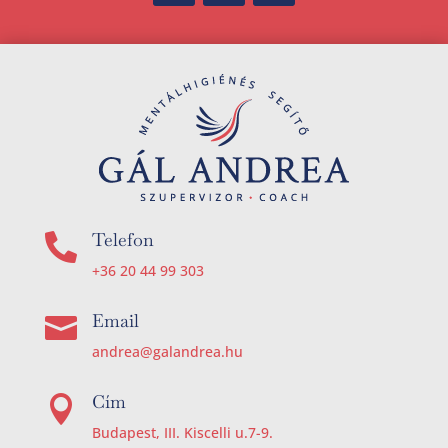
Telefon

+36 20 44 99 303
Email

andrea@galandrea.hu
Cím

Budapest, III. Kiscelli u.7-9.