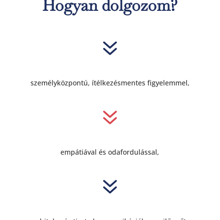
Hogyan dolgozom?
7
személyközpontú, ítélkezésmentes figyelemmel,
7
empátiával és odafordulással,
7