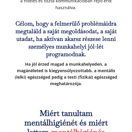
a hiteles és tiszta kommunikációban rejlő erőt
használva.
Célom, hogy a felmerülő problémáidra
megtaláld a saját megoldásodat, a saját
utadat, ha aktívan akarsz részese lenni
személyes munkahelyi jól-lét
programodnak.
Ha jól érzed magad a munkahelyeden, a
magánéleted is kiegyensúlyozottabb, a mentális
(lelki) egészséged pedig a testi (fizikai) egészséged
meghatározója.
Miért tanultam
mentálhigiénét és miért