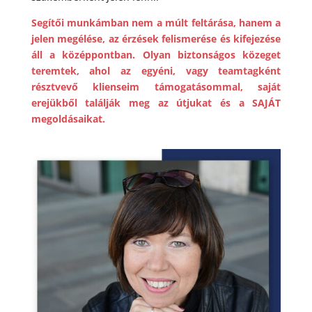
Segítői munkámban nem a múlt feltárása, hanem a
jelen megélése, az érzések felismerése és kifejezése
áll a középpontban. Olyan biztonságos közeget
teremtek, ahol az egyéni, vagy teamtagként
résztvevő klienseim támogatásommal, saját
erejükből találják meg az útjukat és a SAJÁT
megoldásaikat.