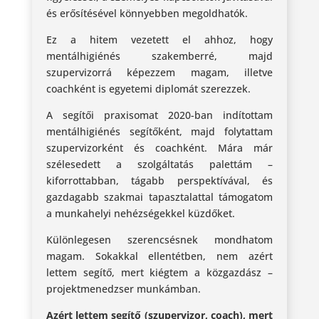
és erősítésével könnyebben megoldhatók.
Ez a hitem vezetett el ahhoz, hogy
mentálhigiénés szakemberré, majd
szupervizorrá képezzem magam, illetve
coachként is egyetemi diplomát szerezzek.
A segítői praxisomat 2020-ban indítottam
mentálhigiénés segítőként, majd folytattam
szupervizorként és coachként. Mára már
szélesedett a szolgáltatás palettám –
kiforrottabban, tágabb perspektívával, és
gazdagabb szakmai tapasztalattal támogatom
a munkahelyi nehézségekkel küzdőket.
Különlegesen szerencsésnek mondhatom
magam. Sokakkal ellentétben, nem azért
lettem segítő, mert kiégtem a közgazdász –
projektmenedzser munkámban.
Azért lettem segítő (szupervizor, coach), mert