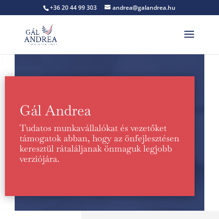
+36 20 44 99 303
andrea@galandrea.hu
Gál Andrea
Tudatos munkavállalókat és vezetőket
támogatok abban, hogy az önfejlesztésen
keresztül rátaláljanak önmaguk legjobb
verziójára.