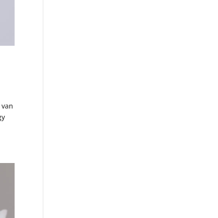
 van
gy