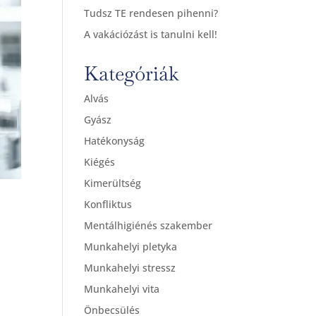
Tudsz TE rendesen pihenni?
A vakációzást is tanulni kell!
Kategóriák
Alvás
Gyász
Hatékonyság
Kiégés
Kimerültség
Konfliktus
Mentálhigiénés szakember
Munkahelyi pletyka
Munkahelyi stressz
Munkahelyi vita
Önbecsülés