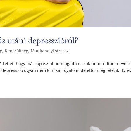
ás utáni depresszióról?
ág
,
Kimerültség
,
Munkahelyi stressz
ól? Lehet, hogy már tapasztaltad magadon, csak nem tudtad, neve is
i depresszió ugyan nem klinikai fogalom, de ettől még létezik. Ez e