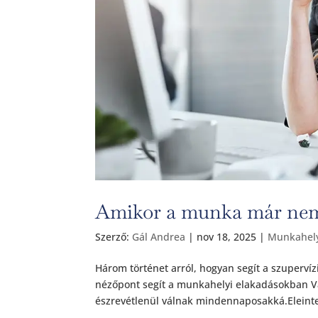
Amikor a munka már nem
Szerző:
Gál Andrea
|
nov 18, 2025
|
Munkahely
Három történet arról, hogyan segít a szuperví
nézőpont segít a munkahelyi elakadásokban V
észrevétlenül válnak mindennaposakká.Eleinte 