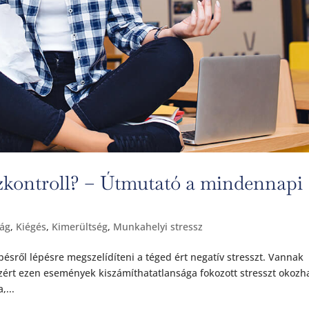
sszkontroll? – Útmutató a mindennapi
ág
,
Kiégés
,
Kimerültség
,
Munkahelyi stressz
sről lépésre megszelídíteni a téged ért negatív stresszt. Vannak
zért ezen események kiszámíthatatlansága fokozott stresszt okozh
,...