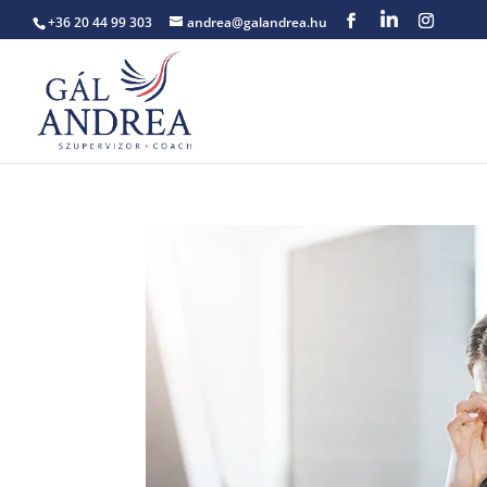
+36 20 44 99 303
andrea@galandrea.hu