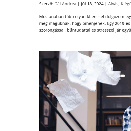
Szerző:
Gál Andrea
|
júl 18, 2024
|
Alvás
,
Kiég
Mostanában több olyan klienssel dolgozom együ
meg maguknak, hogy pihenjenek. Egy 2019-es 
szorongással, bűntudattal és stresszel jár együ