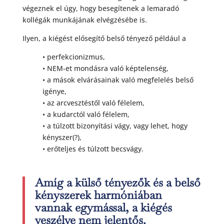
végeznek el úgy, hogy besegítenek a lemaradó
kollégák munkájának elvégzésébe is.
Ilyen, a kiégést elősegítő belső tényező például a
• perfekcionizmus,
• NEM-et mondásra való képtelenség,
• a mások elvárásainak való megfelelés belső
igénye,
• az arcvesztéstől való félelem,
• a kudarctól való félelem,
• a túlzott bizonyítási vágy, vagy lehet, hogy
kényszer(?),
• erőteljes és túlzott becsvágy.
Amíg a külső tényezők és a belső
kényszerek harmóniában
vannak egymással, a kiégés
veszélye nem jelentős.