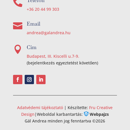
Telefon

+36 20 44 99 303
Email

andrea@galandrea.hu
Cím

Budapest, III. Kiscelli u.7-9.
(bejelentkezés egyeztetést követően)
Adatvédemi tájékoztató
| Készítette:
Fru Creative
Design
|
Weboldal karbantartás:
Webpajzs
Gál Andrea minden jog fenntartva ©2026