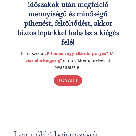
időszakok után megfelelő
mennyiségű és minőségű
pihenést, feltöltődést, akkor
biztos léptekkel haladsz a kiégés
felé!
Erről szól a
„Pihenés vagy állandó pörgés? Mi
visz el a kiégésig”
című cikkem, melyet itt
olvashatsz el.
TOVÁBB
Legutóbbi bejegyzések