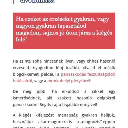
elvonulhass?
Ha ezeket az érzéseket gyakran, vagy
nagyon gyakran tapasztalod
magadon, sajnos jó úton jársz a kiégés
felé!
Ha szinte soha nincsenek ilyen, vagy ehhez hasonló
érzéseid, nyugodtan lépj tovább, olvasd el másik
blogcikkemet, például a
panaszkodás feszültségoldó
hatásairól
, vagy a
munkahelyi pletykáról!
De még jobb, ha elküldöd a cikket egy
ismerősödnek, aki szokott hasonló dolgokról
panaszkodni! Segíts rajta legalább ennyivel!
A kiégés kifejezést manapság gyakran halljuk,
használjuk – akár magunkra is – a „diagnózis” éppen