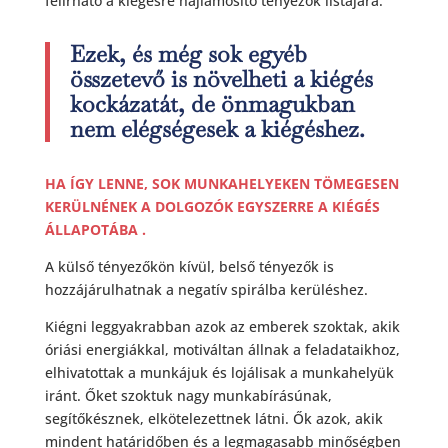
felírható a kiégésre hajlamosító tényezők listájára.
Ezek, és még sok egyéb
összetevő is növelheti a kiégés
kockázatát, de önmagukban
nem elégségesek a kiégéshez.
HA ÍGY LENNE, SOK MUNKAHELYEKEN TÖMEGESEN
KERÜLNÉNEK A DOLGOZÓK EGYSZERRE A KIÉGÉS
ÁLLAPOTÁBA .
A külső tényezőkön kívül, belső tényezők is
hozzájárulhatnak a negatív spirálba kerüléshez.
Kiégni leggyakrabban azok az emberek szoktak, akik
óriási energiákkal, motiváltan állnak a feladataikhoz,
elhivatottak a munkájuk és lojálisak a munkahelyük
iránt. Őket szoktuk nagy munkabírásúnak,
segítőkésznek, elkötelezettnek látni. Ők azok, akik
mindent határidőben és a legmagasabb minőségben