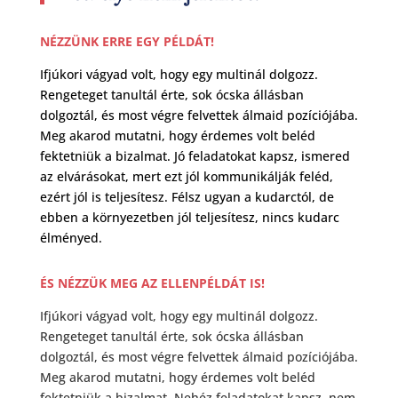
NÉZZÜNK ERRE EGY PÉLDÁT!
Ifjúkori vágyad volt, hogy egy multinál dolgozz.
Rengeteget tanultál érte, sok ócska állásban
dolgoztál, és most végre felvettek álmaid pozíciójába.
Meg akarod mutatni, hogy érdemes volt beléd
fektetniük a bizalmat. Jó feladatokat kapsz, ismered
az elvárásokat, mert ezt jól kommunikálják feléd,
ezért jól is teljesítesz. Félsz ugyan a kudarctól, de
ebben a környezetben jól teljesítesz, nincs kudarc
élményed.
ÉS NÉZZÜK MEG AZ ELLENPÉLDÁT IS!
Ifjúkori vágyad volt, hogy egy multinál dolgozz.
Rengeteget tanultál érte, sok ócska állásban
dolgoztál, és most végre felvettek álmaid pozíciójába.
Meg akarod mutatni, hogy érdemes volt beléd
fektetniük a bizalmat. Nehéz feladatokat kapsz, nem