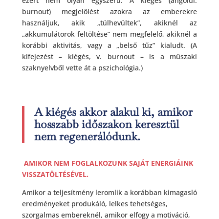
ezért nem olyan egyszerű. A kiégés (angolul:
burnout) megjelölést azokra az emberekre
használjuk, akik „túlhevültek”, akiknél az
„akkumulátorok feltöltése” nem megfelelő, akiknél a
korábbi aktivitás, vagy a „belső tűz” kialudt. (A
kifejezést – kiégés, v. burnout – is a műszaki
szaknyelvből vette át a pszichológia.)
A kiégés akkor alakul ki, amikor
hosszabb időszakon keresztül
nem regenerálódunk.
AMIKOR NEM FOGLALKOZUNK SAJÁT ENERGIÁINK
VISSZATÖLTÉSÉVEL.
Amikor a teljesítmény leromlik a korábban kimagasló
eredményeket produkáló, lelkes tehetséges,
szorgalmas embereknél, amikor elfogy a motiváció,