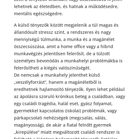
lehetnek az életedben, és hatnak a működésedre,
mentális egészségedre.
A külső tényezők között megjelenik a túl magas és
állandósult stressz szint, a rendszeres és nagy
mennyiségű túlmunka, a munka és a magánélet
összecsúszása, amit a home office vagy a hibrid
munkavégzés jelentősen felerősít, de a túlzott
személyes bevonódás a munkahelyi problémákba is
felerősítheti a kiégés valószínűségét.
De nemcsak a munkahely jelenthet külső
„veszélyforrást”, hanem a magánéletből is
eredhetnek hajlamosító tényezők. Ilyen lehet például
az ápolásra szoruló krónikus beteg a családban, vagy
egy családi tragédia, halál eset, gyász folyamat,
gyermekkel kapcsolatos (iskolai) problémák, vagy
párkapcsolati nehézségek (megcsalás, válás,
magányosság), de akár a fiatal felnőtt gyermek
„kirepülése” miatt megváltozott családi rendszer is