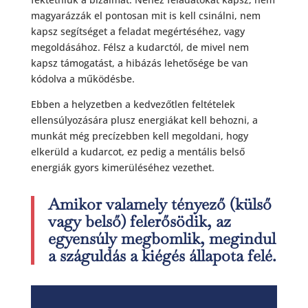
magyarázzák el pontosan mit is kell csinálni, nem
kapsz segítséget a feladat megértéséhez, vagy
megoldásához. Félsz a kudarctól, de mivel nem
kapsz támogatást, a hibázás lehetősége be van
kódolva a működésbe.
Ebben a helyzetben a kedvezőtlen feltételek
ellensúlyozására plusz energiákat kell behozni, a
munkát még precízebben kell megoldani, hogy
elkerüld a kudarcot, ez pedig a mentális belső
energiák gyors kimerüléséhez vezethet.
Amikor valamely tényező (külső
vagy belső) felerősödik, az
egyensúly megbomlik, megindul
a száguldás a kiégés állapota felé.