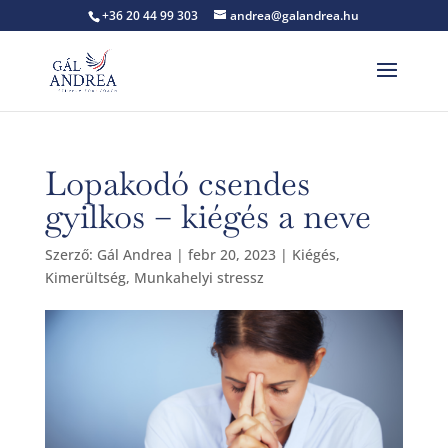
+36 20 44 99 303
andrea@galandrea.hu
Lopakodó csendes
gyilkos – kiégés a neve
Szerző:
Gál Andrea
|
febr 20, 2023
|
Kiégés
,
Kimerültség
,
Munkahelyi stressz