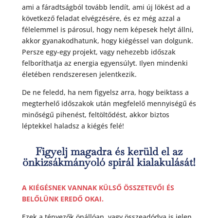
ami a fáradtságból tovább lendít, ami új lökést ad a
következő feladat elvégzésére, és ez még azzal a
félelemmel is párosul, hogy nem képesek helyt állni,
akkor gyanakodhatunk, hogy kiégéssel van dolgunk.
Persze egy-egy projekt, vagy nehezebb időszak
felboríthatja az energia egyensúlyt. Ilyen mindenki
életében rendszeresen jelentkezik.
De ne feledd, ha nem figyelsz arra, hogy beiktass a
megterhelő időszakok után megfelelő mennyiségű és
minőségű pihenést, feltöltődést, akkor biztos
léptekkel haladsz a kiégés felé!
Figyelj magadra és kerüld el az
önkizsákmányoló spirál kialakulását!
A KIÉGÉSNEK VANNAK KÜLSŐ ÖSSZETEVŐI ÉS
BELŐLÜNK EREDŐ OKAI.
Ezek a tényezők önállóan, vagy összeadódva is jelen