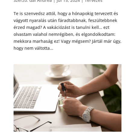
Szerző:
Gál Andrea
|
júl 15, 2024
|
Tervezés
Te is szenvedsz attól, hogy a hónapokig tervezett és
vágyott nyaralás után fáradtabbnak, feszültebbnek
érzed magad? A vakációzást is tanulni kell… ezt
olvastam valahol nemrégiben, és elgondolkodtam:
mekkora marhaság ez! Vagy mégsem? Jártál már úgy,
hogy nem váltotta...