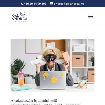
+36 20 44 99 303
andrea@galandrea.hu
A vakációzást is tanulni kell!