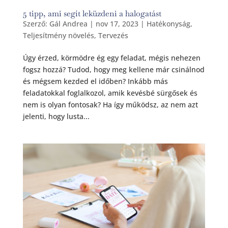
5 tipp, ami segít leküzdeni a halogatást
Szerző:
Gál Andrea
|
nov 17, 2023
|
Hatékonyság
,
Teljesítmény növelés
,
Tervezés
Úgy érzed, körmödre ég egy feladat, mégis nehezen
fogsz hozzá? Tudod, hogy meg kellene már csinálnod
és mégsem kezded el időben? Inkább más
feladatokkal foglalkozol, amik kevésbé sürgősek és
nem is olyan fontosak? Ha így működsz, az nem azt
jelenti, hogy lusta...