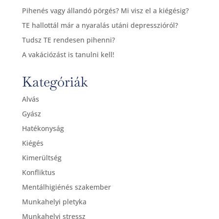
Pihenés vagy állandó pörgés? Mi visz el a kiégésig?
TE hallottál már a nyaralás utáni depresszióról?
Tudsz TE rendesen pihenni?
A vakációzást is tanulni kell!
Kategóriák
Alvás
Gyász
Hatékonyság
Kiégés
Kimerültség
Konfliktus
Mentálhigiénés szakember
Munkahelyi pletyka
Munkahelyi stressz