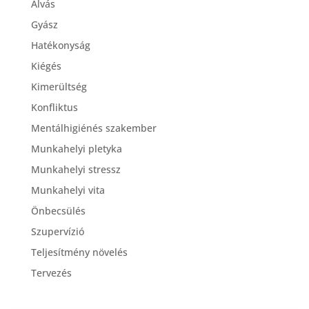
Alvás
Gyász
Hatékonyság
Kiégés
Kimerültség
Konfliktus
Mentálhigiénés szakember
Munkahelyi pletyka
Munkahelyi stressz
Munkahelyi vita
Önbecsülés
Szupervízió
Teljesítmény növelés
Tervezés