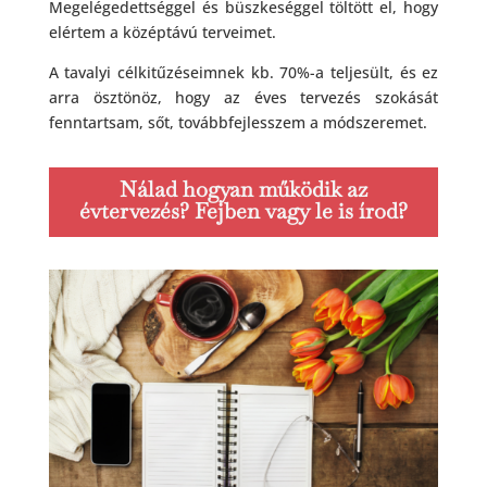
Megelégedettséggel és büszkeséggel töltött el, hogy
elértem a középtávú terveimet.
A tavalyi célkitűzéseimnek kb. 70%-a teljesült, és ez
arra ösztönöz, hogy az éves tervezés szokását
fenntartsam, sőt, továbbfejlesszem a módszeremet.
Nálad hogyan működik az
évtervezés?
Fejben vagy le is írod?