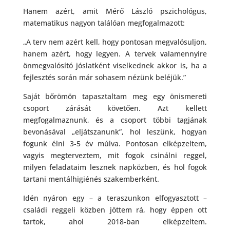
Hanem azért, amit Mérő László pszichológus,
matematikus nagyon találóan megfogalmazott:
„A terv nem azért kell, hogy pontosan megvalósuljon,
hanem azért, hogy legyen. A tervek valamennyire
önmegvalósító jóslatként viselkednek akkor is, ha a
fejlesztés során már sohasem nézünk beléjük.”
Saját bőrömön tapasztaltam meg egy önismereti
csoport zárását követően. Azt kellett
megfogalmaznunk, és a csoport többi tagjának
bevonásával „eljátszanunk”, hol leszünk, hogyan
fogunk élni 3-5 év múlva. Pontosan elképzeltem,
vagyis megterveztem, mit fogok csinálni reggel,
milyen feladataim lesznek napközben, és hol fogok
tartani mentálhigiénés szakemberként.
Idén nyáron egy – a teraszunkon elfogyasztott –
családi reggeli közben jöttem rá, hogy éppen ott
tartok, ahol 2018-ban elképzeltem.