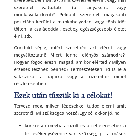
szerepeidben? Mit az, amit szeretnél elérni, vagy min
szeretnél változtatni (pl. anyaként, vagy
munkavállalóként)? Például szeretnél magasabb
pozícióba kerülni a munkahelyeden, vagy több időt
tölteni a családoddal, esetleg egészségesebb életet
élni, stb.
Gondold végig, miért szeretnéd azt elérni, vagy
megváltoztatni! Miért lenne előnyös számodra?
Hogyan fogod érezni magad, amikor elérted ? Milyen
érzések lesznek benned? Természetesen írd is le a
válaszokat a papírra, vagy a füzetedbe, minél
részletesebben!
Ezek után tűzzük ki a célokat!
Tervezd meg, milyen lépésekkel tudod elérni amit
szeretnél! Mi szükséges hozzá?Egy cél akkor jó, ha
konkrétan meghatározott és a cél eléréséhez a
te tevékenységedre van szükség, pl. a mások