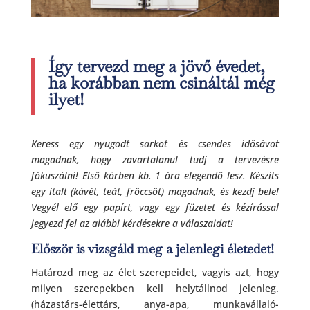
Így tervezd meg a jövő évedet,
ha korábban nem csináltál még
ilyet!
Keress egy nyugodt sarkot és csendes idősávot
magadnak, hogy zavartalanul tudj a tervezésre
fókuszálni! Első körben kb. 1 óra elegendő lesz. Készíts
egy italt (kávét, teát, fröccsöt) magadnak, és kezdj bele!
Vegyél elő egy papírt, vagy egy füzetet és kézírással
jegyezd fel az alábbi kérdésekre a válaszaidat!
Először is vizsgáld meg a jelenlegi életedet!
Határozd meg az élet szerepeidet, vagyis azt, hogy
milyen szerepekben kell helytállnod jelenleg.
(házastárs-élettárs, anya-apa, munkavállaló-