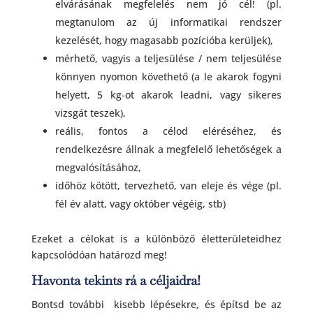
elvárásának megfelelés nem jó cél! (pl.
megtanulom az új informatikai rendszer
kezelését, hogy magasabb pozícióba kerüljek),
mérhető, vagyis a teljesülése / nem teljesülése
könnyen nyomon követhető (a le akarok fogyni
helyett, 5 kg-ot akarok leadni, vagy sikeres
vizsgát teszek),
reális, fontos a célod eléréséhez, és
rendelkezésre állnak a megfelelő lehetőségek a
megvalósításához,
időhöz kötött, tervezhető, van eleje és vége (pl.
fél év alatt, vagy október végéig, stb)
Ezeket a célokat is a különböző életterületeidhez
kapcsolódóan határozd meg!
Havonta tekints rá a céljaidra!
Bontsd további kisebb lépésekre, és építsd be az