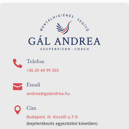
Telefon

+36 20 44 99 303
Email

andrea@galandrea.hu
Cím

Budapest, III. Kiscelli u.7-9.
(bejelentkezés egyeztetést követően)