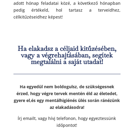
adott hónap feladatai közé, a következő hónapban
pedig értékeld, hol tartasz a terveidhez,
célkitűzéseidhez képest!
Ha elakadsz a céljaid kitűzésében,
vagy a végrehajtásában, segítek
megtalálni a saját utadat!
Ha egyedül nem boldogulsz, de szükségesnek
érzed, hogy végre tervek mentén éld az életedet,
gyere el,és egy mentálhigiénés ülés során ránézünk
az elakadásodra!
Írj emailt, vagy hívj telefonon, hogy egyeztessünk
időpontot!