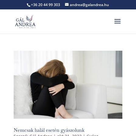
+36 20 44 99 303
andrea@galandrea.hu
Nemcsak halál esetén gyászolunk