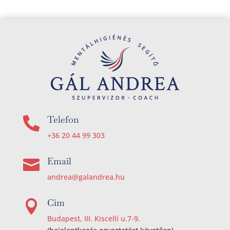
Telefon

+36 20 44 99 303
Email

andrea@galandrea.hu
Cím

Budapest, III. Kiscelli u.7-9.