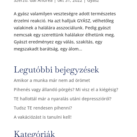
Szerző:
Gál Andrea
|
okt 31, 2022
|
Gyász
A gyász valamilyen veszteségre adott természetes
érzelmi reakció. Ha azt halljuk GYÁSZ, vélhetőleg
valakinek a halálára asszociálunk. Pedig gyászt
nemcsak egy szerettünk halálakor élhetünk meg.
Gyászt eredményez egy válás, szakítás, egy
megszakadt barátság, egy álom...
Legutóbbi bejegyzések
Amikor a munka már nem ad örömet
Pihenés vagy állandó pörgés? Mi visz el a kiégésig?
TE hallottál már a nyaralás utáni depresszióról?
Tudsz TE rendesen pihenni?
A vakációzást is tanulni kell!
Kategóriák