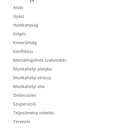
Alvás
Gyász
Hatékonyság
Kiégés
Kimerültség
Konfliktus
Mentálhigiénés szakember
Munkahelyi pletyka
Munkahelyi stressz
Munkahelyi vita
Önbecsülés
Szupervízió
Teljesítmény növelés
Tervezés