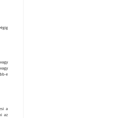
végig
 vagy
 vagy
abb-e
esi a
ni az