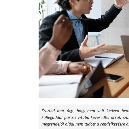
Érezted már úgy, hogy nem volt kedved beme
kollégáddal parázs vitába keveredtél arról, sza
megrendelői oldal nem tudott a rendelkezésre álló