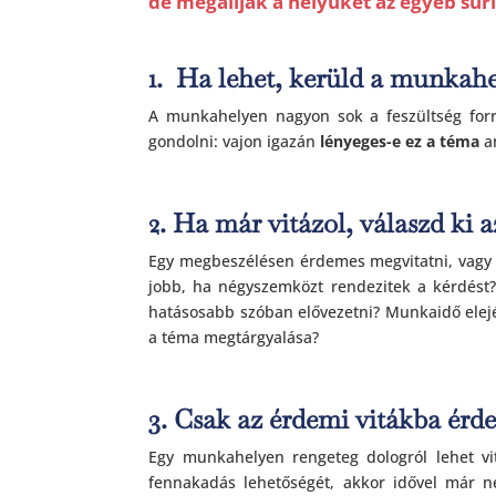
de megállják a helyüket az egyéb sur
1. Ha lehet, kerüld a munkahel
A munkahelyen nagyon sok a feszültség forrá
gondolni: vajon igazán
lényeges-e ez a téma
an
2. Ha már vitázol, válaszd ki 
Egy megbeszélésen érdemes megvitatni, vagy i
jobb, ha négyszemközt rendezitek a kérdést?
hatásosabb szóban elővezetni? Munkaidő elejé
a téma megtárgyalása?
3. Csak az érdemi vitákba érd
Egy munkahelyen rengeteg dologról lehet vi
fennakadás lehetőségét, akkor idővel már n