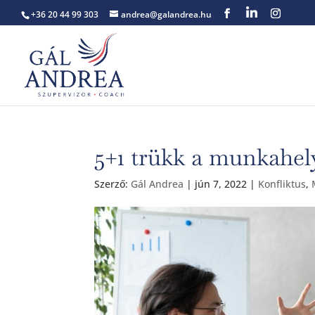
+36 20 44 99 303
andrea@galandrea.hu
5+1 trükk a munkahely
Szerző:
Gál Andrea
|
jún 7, 2022
|
Konfliktus
,