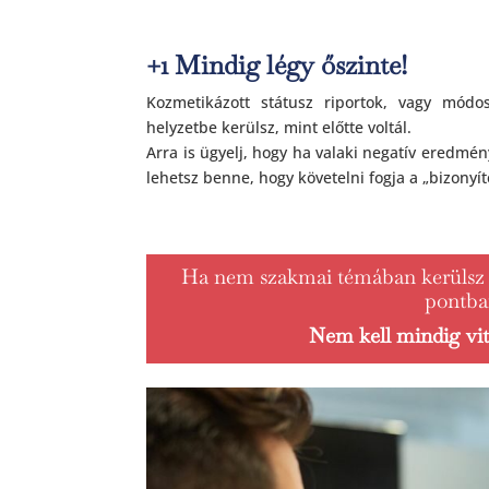
+1 Mindig légy őszinte!
Kozmetikázott státusz riportok, vagy módo
helyzetbe kerülsz, mint előtte voltál.
Arra is ügyelj, hogy ha valaki negatív eredmé
lehetsz benne, hogy követelni fogja a „bizonyít
Ha nem szakmai témában kerülsz k
pontban
Nem kell mindig vit