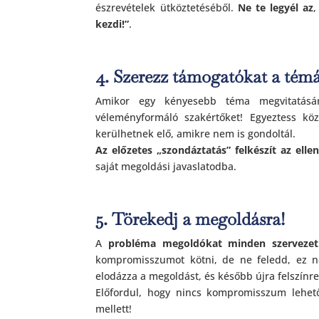
észrevételek ütköztetéséből.
Ne te legyél az
,
kezdi!”
.
4. Szerezz támogatókat a tém
Amikor egy kényesebb téma megvitatásár
véleményformáló szakértőket! Egyeztess közv
kerülhetnek elő, amikre nem is gondoltál.
Az előzetes „szondáztatás” felkészít az elle
saját megoldási javaslatodba.
5. Törekedj a megoldásra!
A
probléma megoldókat minden szervezetb
kompromisszumot kötni, de ne feledd, ez 
elodázza a megoldást, és később újra felszínre
Előfordul, hogy nincs kompromisszum lehetős
mellett!