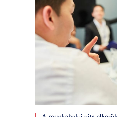
A munkahelyi vita elkerülé