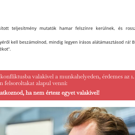
sított teljesítmény mutatók hamar felszínre kerülnek, és ros
nyéről kell beszámolnod, mindig legyen írásos alátámasztásod rá! B
ékot”.
onfliktusba valakivel a munkahelyeden, érdemes az 1.
 felsoroltakat alapul venni:
atkoznod, ha nem értesz egyet valakivel!