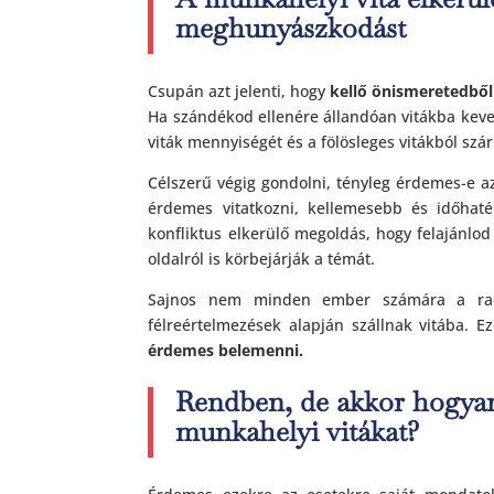
meghunyászkodást
Csupán azt jelenti, hogy
kellő önismeretedbő
Ha szándékod ellenére állandóan vitákba keve
viták mennyiségét és a fölösleges vitákból szá
Célszerű végig gondolni, tényleg érdemes-e a
érdemes vitatkozni, kellemesebb és időhat
konfliktus elkerülő megoldás, hogy felajánlo
oldalról is körbejárják a témát.
Sajnos nem minden ember számára a racion
félreértelmezések alapján szállnak vitába. E
érdemes belemenni.
Rendben, de akkor hogyan 
munkahelyi vitákat?