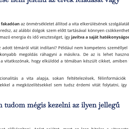
l fakadóan
az önmérsékletet állítod a vita elkerülésének szolgálatá
redsz, az alábbi dolgok szem előtt tartásával könnyen csökkenthe
rmazó energia és idő veszteséget, így
javítva a saját hatékonyságo
z adott témáról vitát indítani? Például nem kompetens személlye
ékonyabb megoldás ráhagyni a másikra. De az is lehet haszno
d a vitatkozónak, hogy elküldöd a témában készült cikket, amiben
alitás a vita alapja, sokan feltételezések, félinformációk 
zekkel a megközelítésekkel sem tudsz érdemi vitát folytatni, így
tudom mégis kezelni az ilyen jellegű