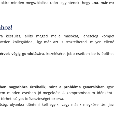
 akire minden megszólalása után legyintenek, hogy
„na, már me
ához!
a készülsz, állíts magad mellé másokat, lehetőleg kompet
etlen kollégáiddal, így már azt is tesztelheted, milyen ellen
nérvek végig gondolására,
kezelésére, jobb esetben be is építhe
en nagyobbra értékelik, mint a probléma generálókat.
Igye
nem minden esetben jó megoldás! A kompromisszum időnként 
 törhet, súlyos időveszteséget okozva.
ég, olyankor dönteni kell egyik, vagy másik megközelítés, jav