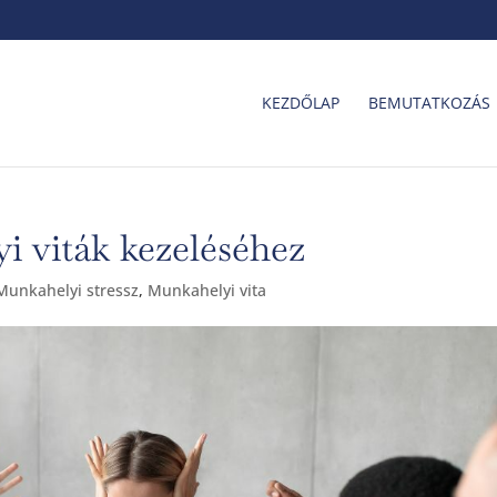
KEZDŐLAP
BEMUTATKOZÁS
i viták kezeléséhez
Munkahelyi stressz
,
Munkahelyi vita