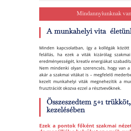
Mindannyiunknak vann
A munkahelyi vita életü
Minden kapcsolatban, így a kollégák között 
felállás, ha ezek a viták kizárólag szakmai
eredményességét, kreatív energiákat szabadítan
Nem mindenki olyan szerencsés, hogy van a 
akár a szakmai vitákat is – megfelelő mederbe
kezelt munkahelyi viták megnehezítik a mu
frusztrációt okozva ezzel a résztvevőknek.
Összeszedtem 5+1 trükköt,
kezelésében
Ezek a pontok főként szakmai nézet