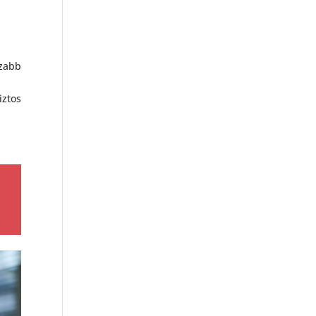
szabb
iztos