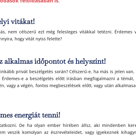
lódások feloldásában is
.
yi vitákat!
s, nem célszerű ezt még felesleges vitákkal tetézni. Érdemes 
nyira, hogy vitát nyiss felette?
az alkalmas időpontot és helyszínt!
nkább privát beszélgetés során? Célszerű-e, ha más is jelen van,
 Érdemes-e a beszélgetés előtt írásban megfogalmazni a témát,
n, vagy a végén, fontos megbeszélések előtt, vagy után alkalmas
emes energiát tenni!
tatkozni. De ha olyan ember hírében állsz, aki mindenben ker
em veszik komolyan az észrevételeidet, vagy igyekeznek kihagy