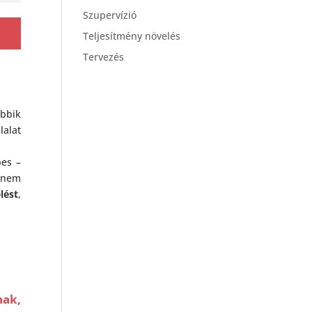
Szupervízió
Teljesítmény növelés
Tervezés
obbik
lalat
pes –
n nem
lést
,
nak,