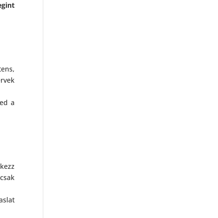
gint
ens,
érvek
ted a
kezz
csak
aslat