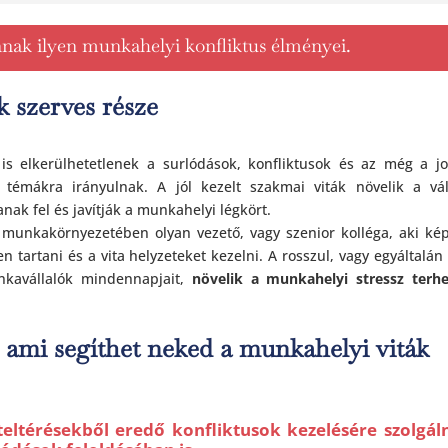
ak ilyen munkahelyi konfliktus élményei.
nk
szerves része
is elkerülhetetlenek a surlódások, konfliktusok és az még a j
 témákra irányulnak. A jól kezelt szakmai viták növelik a vál
ak fel és javítják a munkahelyi légkört.
munkakörnyezetében olyan vezető, vagy szenior kolléga, aki ké
n tartani és a vita helyzeteket kezelni. A rosszul, vagy egyáltalá
nkavállalók mindennapjait,
növelik a munkahelyi stressz terhe
 ami segíthet neked a munkahelyi viták
eltérésekből eredő konfliktusok kezelésére szolgál