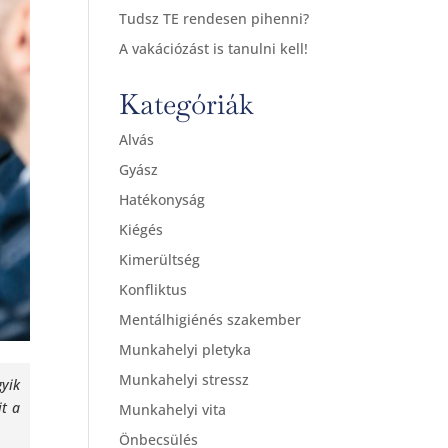
Tudsz TE rendesen pihenni?
A vakációzást is tanulni kell!
Kategóriák
Alvás
Gyász
Hatékonyság
Kiégés
Kimerültség
Konfliktus
Mentálhigiénés szakember
Munkahelyi pletyka
Munkahelyi stressz
yik
it a
Munkahelyi vita
Önbecsülés