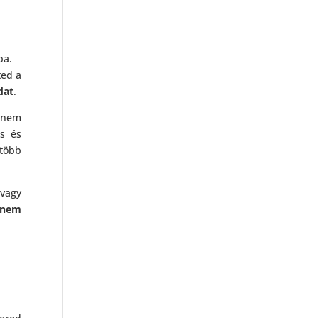
ba.
ted a
dat
.
l nem
s és
 több
vagy
nem