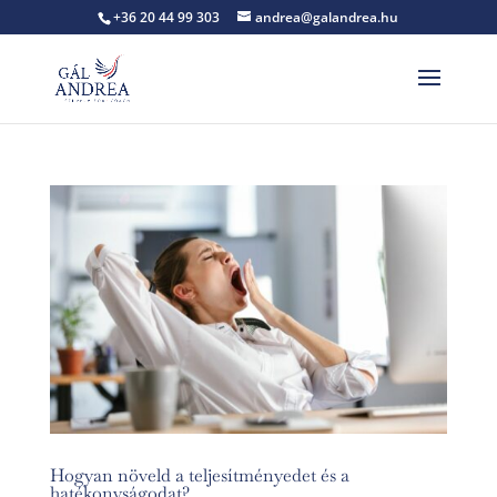
+36 20 44 99 303
andrea@galandrea.hu
Hogyan növeld a teljesítményedet és a
hatékonyságodat?