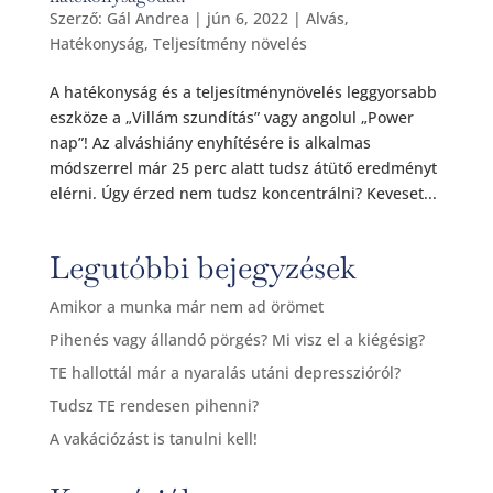
Szerző:
Gál Andrea
|
jún 6, 2022
|
Alvás
,
Hatékonyság
,
Teljesítmény növelés
A hatékonyság és a teljesítménynövelés leggyorsabb
eszköze a „Villám szundítás” vagy angolul „Power
nap”! Az alváshiány enyhítésére is alkalmas
módszerrel már 25 perc alatt tudsz átütő eredményt
elérni. Úgy érzed nem tudsz koncentrálni? Keveset...
Legutóbbi bejegyzések
Amikor a munka már nem ad örömet
Pihenés vagy állandó pörgés? Mi visz el a kiégésig?
TE hallottál már a nyaralás utáni depresszióról?
Tudsz TE rendesen pihenni?
A vakációzást is tanulni kell!