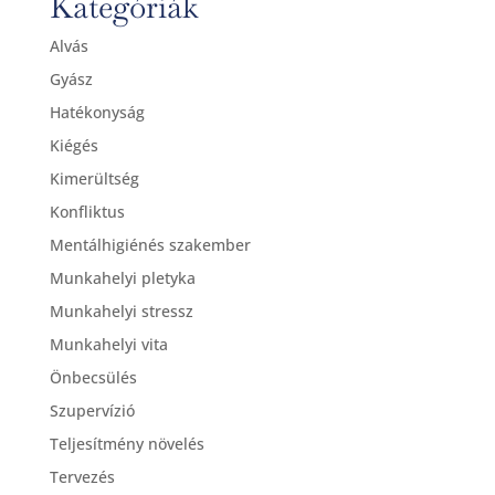
Kategóriák
Alvás
Gyász
Hatékonyság
Kiégés
Kimerültség
Konfliktus
Mentálhigiénés szakember
Munkahelyi pletyka
Munkahelyi stressz
Munkahelyi vita
Önbecsülés
Szupervízió
Teljesítmény növelés
Tervezés