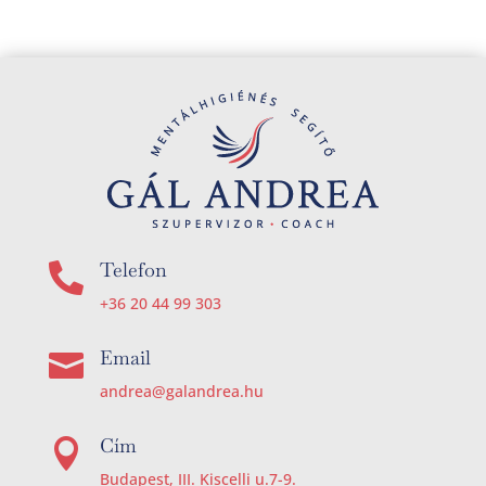
Telefon

+36 20 44 99 303
Email

andrea@galandrea.hu
Cím

Budapest, III. Kiscelli u.7-9.