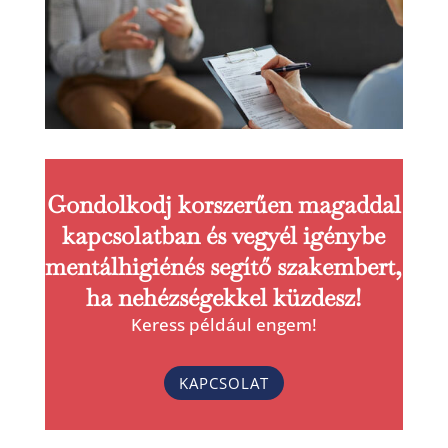
Gondolkodj korszerűen magaddal
kapcsolatban és vegyél igénybe
mentálhigiénés segítő szakembert,
ha nehézségekkel küzdesz!
Keress például engem!
KAPCSOLAT