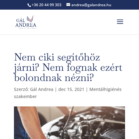
+36 20 44 99 303
andrea@galandrea.hu
Nem ciki segítőhöz
járni? Nem fognak ezért
bolondnak nézni?
Szerző:
Gál Andrea
|
dec 15, 2021
|
Mentálhigiénés
szakember