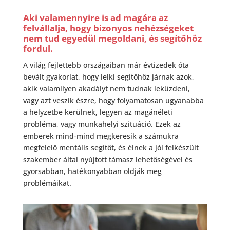
Aki valamennyire is ad magára az
felvállalja, hogy bizonyos nehézségeket
nem tud egyedül megoldani, és segítőhöz
fordul.
A világ fejlettebb országaiban már évtizedek óta
bevált gyakorlat, hogy lelki segítőhöz járnak azok,
akik valamilyen akadályt nem tudnak leküzdeni,
vagy azt veszik észre, hogy folyamatosan ugyanabba
a helyzetbe kerülnek, legyen az magánéleti
probléma, vagy munkahelyi szituáció. Ezek az
emberek mind-mind megkeresik a számukra
megfelelő mentális segítőt, és élnek a jól felkészült
szakember által nyújtott támasz lehetőségével és
gyorsabban, hatékonyabban oldják meg
problémáikat.