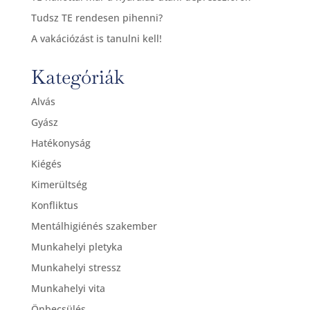
Tudsz TE rendesen pihenni?
A vakációzást is tanulni kell!
Kategóriák
Alvás
Gyász
Hatékonyság
Kiégés
Kimerültség
Konfliktus
Mentálhigiénés szakember
Munkahelyi pletyka
Munkahelyi stressz
Munkahelyi vita
Önbecsülés