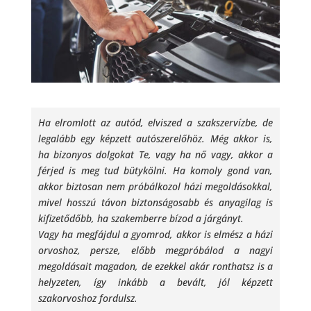
Ha elromlott az autód, elviszed a szakszervízbe, de
legalább egy képzett autószerelőhöz. Még akkor is,
ha bizonyos dolgokat Te, vagy ha nő vagy, akkor a
férjed is meg tud bütykölni. Ha komoly gond van,
akkor biztosan nem próbálkozol házi megoldásokkal,
mivel hosszú távon biztonságosabb és anyagilag is
kifizetődőbb, ha szakemberre bízod a járgányt.
Vagy ha megfájdul a gyomrod, akkor is elmész a házi
orvoshoz, persze, előbb megpróbálod a nagyi
megoldásait magadon, de ezekkel akár ronthatsz is a
helyzeten, így inkább a bevált, jól képzett
szakorvoshoz fordulsz.