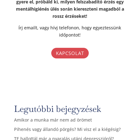
gyere el, próbáld ki, milyen felszabadító érzés egy
mentálhigiénés ülés során kiereszteni magadból a
rossz érzéseket!
Írj emailt, vagy hívj telefonon, hogy egyeztessünk
időpontot!
KAPCSOLAT
Legutóbbi bejegyzések
Amikor a munka már nem ad örömet
Pihenés vagy állandó pörgés? Mi visz el a kiégésig?
TE hallottál már a nyaralás utáni depresszióról?